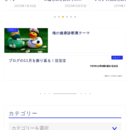
2020年1月26日
2020年5月31日
2019年10
俺の健康診断裏テーマ
ブログの11月を振り返る！泣泣泣
カテゴリー