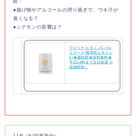
終：
●揚げ物やアルコールの摂り過ぎで、ワキ汗が
臭くなる？
●シナモンの影響は？
ウェリナ ビタミンCパル
ミテート(脂溶性ビタミン
C)★森拓郎★送料無料★
平日14時まで当日発送 ※
混雑時除く
11/6（6:00更新分）