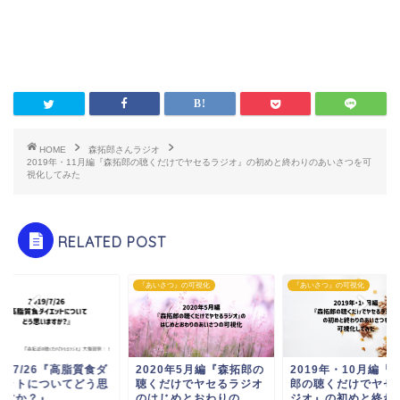
HOME
森拓郎さんラジオ
2019年・11月編『森拓郎の聴くだけでヤセるラジオ』の初めと終わりのあいさつを可
視化してみた
RELATED POST
『あいさつ』の可視化
『あいさつ』の可視化
19/7/26『高脂質食ダ
2020年5月編『森拓郎の
2019年・10月編『
エットについてどう思
聴くだけでヤセるラジオ
郎の聴くだけでヤセ
ますか？』
のはじめとおわりの...
ジオ』の初めと終わ..