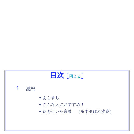
目次
[
]
閉じる
感想
あらすじ
こんな人におすすめ！
線を引いた言葉 （※ネタばれ注意）