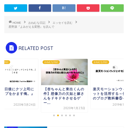
HOME
おねむな日記
エッセイを読む
星野源『よみがえる変態』を読んで
RELATED POST
むな日記
おねむな日記
おねむな日記
100日後にクソ上司に
【杏ちゃんと東出くんの
楽天モーションウィ
アップをかます俺。』
件】想像力の欠如と嫁さ
ットを活用する～僕
日目
んをドキドキさせるゲ
のブログ教科書⑤～
ー...
2020年3月24日
2019年11
2020年1月23日