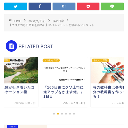
HOME
おねむな日記
僕の日常
【ブログの毎日更新を辞めた】続けるメリットと辞めるデメリット
RELATED POST
むな日記
おねむな日記
おねむな日記
100日後にクソ上司に
巷の教科書は参考書！自
増量を夢見て～ガリ
アップをかます俺。』
分の教科書を作ってみ
の僕が１日の摂取カ
日目
る！
ーを計算してみた～
2020年3月24日
2019年10月27日
2019年1