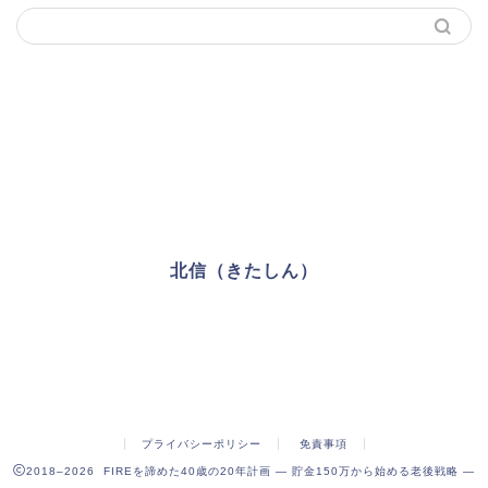
北信（きたしん）
FIREを諦めた39歳男
プライバシーポリシー
免責事項
2018–2026 FIREを諦めた40歳の20年計画 ― 貯金150万から始める老後戦略 ―