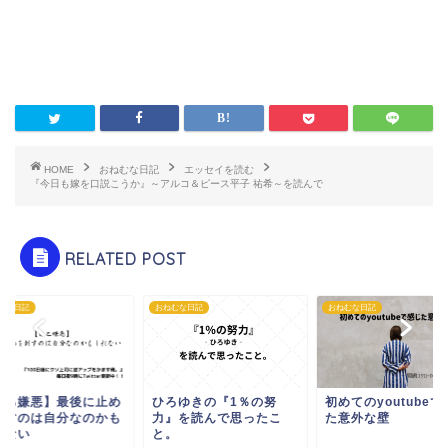
HOME
おねむな日記
エッセイを読む
『今日も嫁を口説こうか』～アルコ＆ピース平子 祐希～を読んで
RELATED POST
むな日記
おねむな日記
おねむな日記
自己嫌悪】最後に止め
ひろゆきの『1％の努
初めてのyoutubeで
刺すのは自分なのかも
力』を読んで思ったこ
た意外な壁
れない
と。