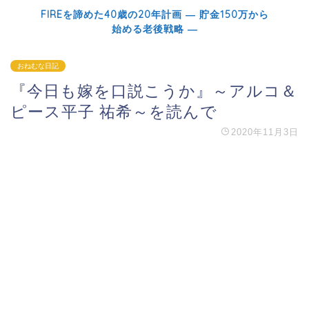
FIREを諦めた40歳の20年計画 ― 貯金150万から
始める老後戦略 ―
おねむな日記
『今日も嫁を口説こうか』～アルコ＆
ピース平子 祐希～を読んで
2020年11月3日