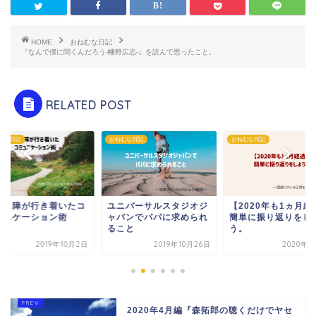
HOME
おねむな日記
『なんで僕に聞くんだろう‐幡野広志‐』を読んで思ったこと。
RELATED POST
むな日記
おねむな日記
おねむな日記
ミュ障が行き着いたコ
ユニバーサルスタジオジ
【2020年も1ヵ月経
ュニケーション術
ャパンでパパに求められ
簡単に振り返りをし
ること
う。
2019年10月2日
2019年10月26日
2020年2
2020年4月編『森拓郎の聴くだけでヤセ