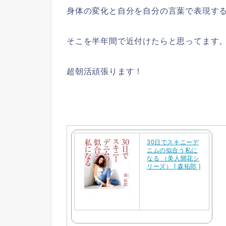
身体の変化と自分を自分の言葉で表現す
そこを半年間で近付けたらと思ってます
超朝活頑張ります！
30日でスキニーデ
ニムの似合う私に
なる （美人開花シ
リーズ） [ 森拓郎 ]