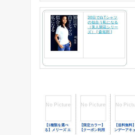
30日で白Tシャツ
の似合う私になる
（美人開花シリー
ズ） [ 森拓郎 ]